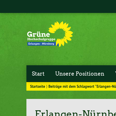
Start
Unsere Positionen
Startseite
⟩
Beiträge mit dem Schlagwort "Erlangen-N
Erlangen-Nürnb