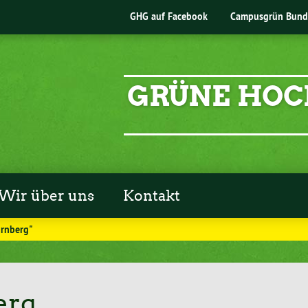
GHG auf Facebook
Campusgrün Bund
GRÜNE HOC
Wir über uns
Kontakt
ürnberg"
erg