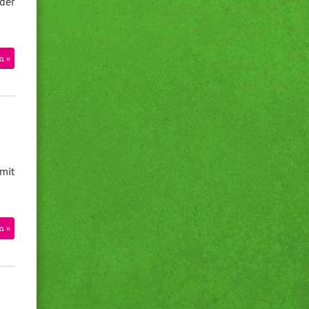
der
n »
mit
n »