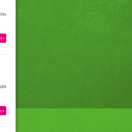
ins
n »
ibt
n »