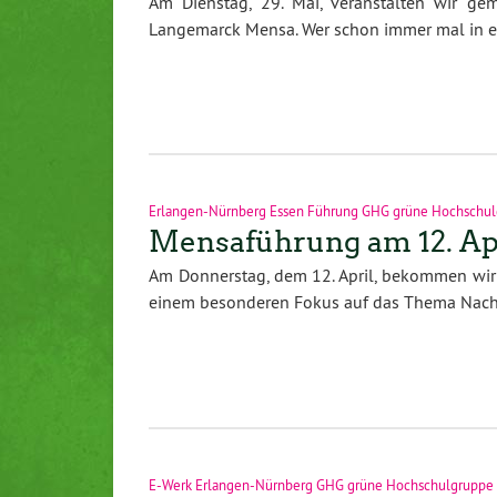
Am Dienstag, 29. Mai, veranstalten wir g
Langemarck Mensa. Wer schon immer mal in 
Erlangen-Nürnberg Essen Führung GHG grüne Hochschul
Mensaführung am 12. Apr
Am Donnerstag, dem 12. April, bekommen wir
einem besonderen Fokus auf das Thema Nach
E-Werk Erlangen-Nürnberg GHG grüne Hochschulgruppe g