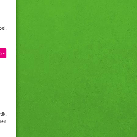
ei,
n »
ik,
men