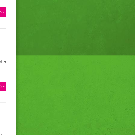
n »
der
n »