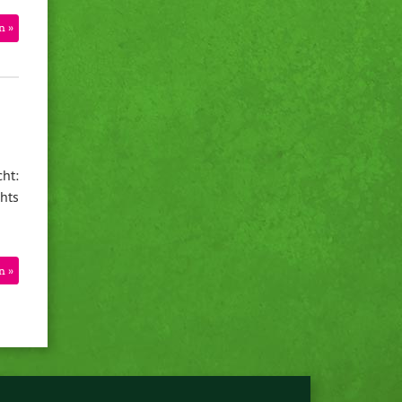
n »
ht:
hts
n »