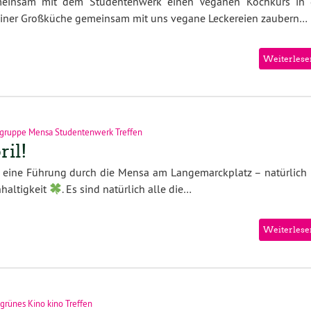
emeinsam mit dem Studentenwerk einen Veganen Kochkurs in 
einer Großküche gemeinsam mit uns vegane Leckereien zaubern…
Weiterlese
gruppe Mensa Studentenwerk Treffen
il!
 eine Führung durch die Mensa am Langemarckplatz – natürlich 
haltigkeit
. Es sind natürlich alle die…
Weiterlese
rünes Kino kino Treffen