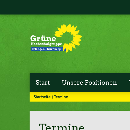
Start
Unsere Positionen
Startseite
⟩
Termine
Termine