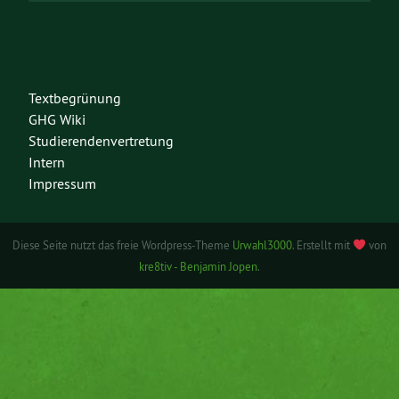
Textbegrünung
GHG Wiki
Studierendenvertretung
Intern
Impressum
Diese Seite nutzt das freie Wordpress-Theme
Urwahl3000
. Erstellt mit
von
kre8tiv - Benjamin Jopen
.