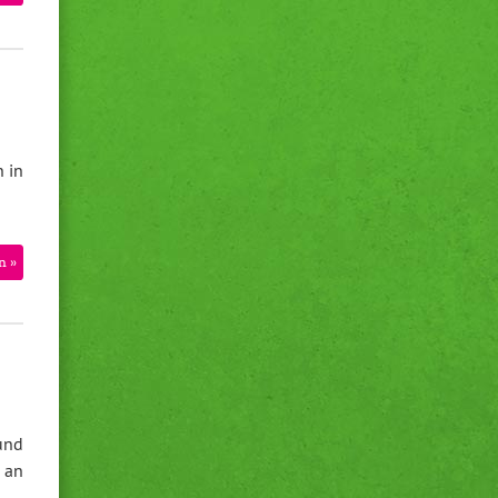
 in
n »
und
 an