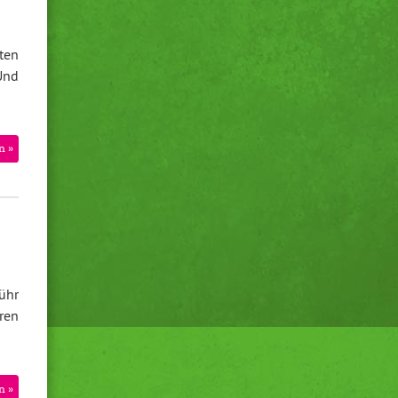
ten
Und
n »
ühr
ren
n »