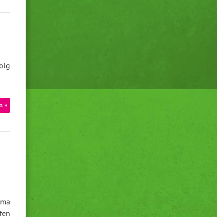
olg
n »
ema
fen