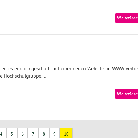
Weiterlese
ben es endlich geschafft mit einer neuen Website im WWW vertre
rüne Hochschulgruppe,…
Weiterlese
4
5
6
7
8
9
10