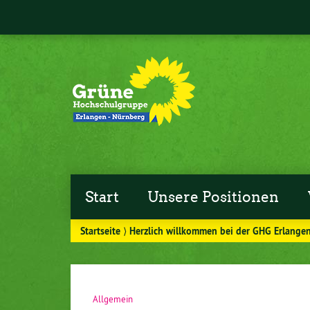
Start
Unsere Positionen
Startseite
⟩
Herzlich willkommen bei der GHG Erlange
Allgemein