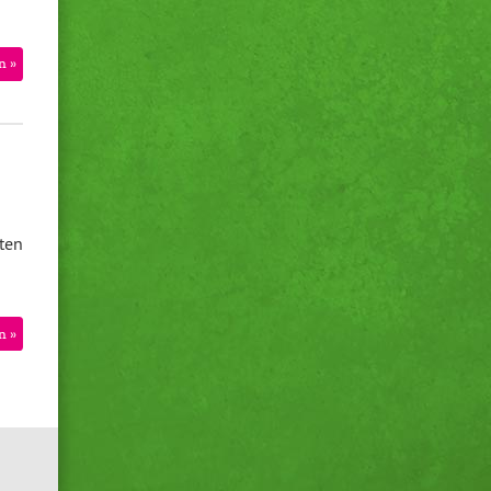
n »
ten
n »