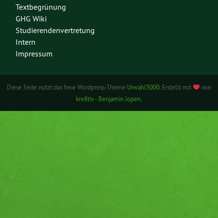
Textbegrünung
GHG Wiki
Studierendenvertretung
Intern
Impressum
Diese Seite nutzt das freie Wordpress-Theme
Urwahl3000
. Erstellt mit
von
kre8tiv - Benjamin Jopen
.