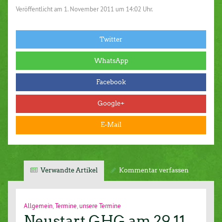
Veröffentlicht am
1. November 2011 um 14:02 Uhr.
Twitter
WhatsApp
Facebook
Google+
E-Mail
Verwandte Artikel
Kommentar verfassen
Allgemein
,
Termine
,
unsere Termine
Neustart GHG am 29.11.